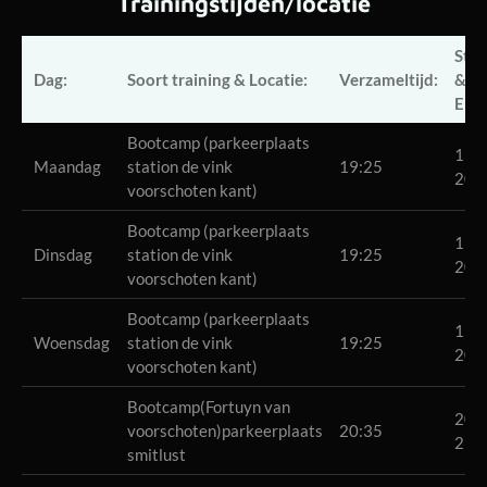
Trainingstijden/locatie
Star
Dag:
Soort training & Locatie:
Verzameltijd:
&
Eind
Bootcamp (parkeerplaats
19:3
Maandag
station de vink
19:25
20:
voorschoten kant)
Bootcamp (parkeerplaats
19:3
Dinsdag
station de vink
19:25
20:
voorschoten kant)
Bootcamp (parkeerplaats
19:3
Woensdag
station de vink
19:25
20:
voorschoten kant)
Bootcamp(Fortuyn van
20:4
voorschoten)parkeerplaats
20:35
21:
smitlust