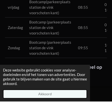
Bootcamp(parkeerplaats
09:0
vrijdag
station de vink
08:55
10:
voorschoten kant)
Bootcamp (parkeerplaats
09:0
Zaterdag
station de vink
08:55
10:
voorschoten kant)
Bootcamp (parkeerplaats
10:0
Zondag
station de vink
09:55
11:
voorschoten kant)
Trainen bij Diegosportcoach is geheel op
Deze website gebruikt cookies voor analyse-
eigen risico.
doeleinden en/of het tonen van advertenties. Door
gebruik te blijven maken van de site gaat u hiermee
akkoord.
Akkoord
© 2016 - 2026 Diegosportcoach
Powered by
JouwWeb